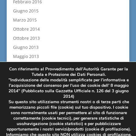
Febbraio 2016
Giugno 2015
Marzo 2015
Ottobre 2014
Ottobre 2013
Giugno 2013
Maggio 2013
Aprile 2013
Con riferimento al Provvedimento dell'Autorità Garante per la
Febbraio 2013
Tutela e Protezione dei Dati Personali.
"Individuazione delle modalità semplificate per l'informativa e
Novembre 2012
l'acquisizione del consenso per l'uso dei cookie dell' 8 maggio
2014" (Pubblicato sulla Gazzetta Ufficiale n. 126 del 3 giugno
Luglio 2012
2014)
Su questo sito utilizziamo strumenti nostri o di terze parti che
memorizzano piccoli file (cookie) sul tuo dispositivo. I cookie
sono normalmente usati per permettere al sito di funzionare
correttamente (cookie tecnici), per generare statistiche di
uso/navigazione (cookie statistici) e per pubblicizzare
Si informa che la presente Azienda ha percepito negli esercizi
opportunamente i nostri servizi/prodotti (cookie di profilazione).
2020/2021 aiuti e contributi da Pubbliche Amministrazioni, che
Informiamo che questo sito NON utilizza cookies di profilazione,