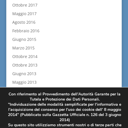
Ottobre 2017
Maggio 2017
Agosto 2016
Febbraio 2016
Giugno 2015
Marzo 2015
Ottobre 2014
Ottobre 2013
Giugno 2013
Maggio 2013
Aprile 2013
Con riferimento al Provvedimento dell'Autorità Garante per la
Febbraio 2013
Tutela e Protezione dei Dati Personali.
"Individuazione delle modalità semplificate per l'informativa e
Novembre 2012
l'acquisizione del consenso per l'uso dei cookie dell' 8 maggio
2014" (Pubblicato sulla Gazzetta Ufficiale n. 126 del 3 giugno
Luglio 2012
2014)
Su questo sito utilizziamo strumenti nostri o di terze parti che